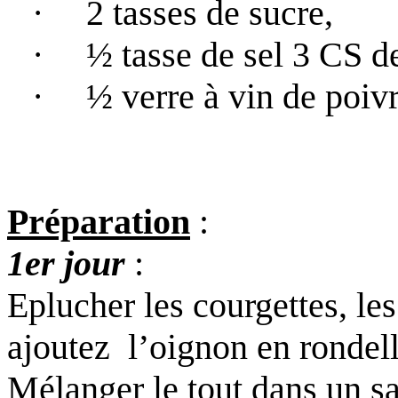
·
2 tasses de sucre,
·
½ tasse de sel 3 CS d
·
½ verre à vin de poiv
Préparation
:
1er jour
:
Eplucher les courgettes, le
ajoutez
l’oignon en rondell
Mélanger le tout dans un sal